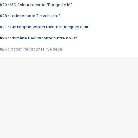
#29 : MC Solaar raconte "Bouge de là"
28 : Lorie raconte "Je vais vite"
#27 : Christophe Willem raconte "Jacques a dit"
#26 : Chimène Badi raconte "Entre nous"
#25 : Indochine raconte "3e sexe"
#24 : Zaho raconte "C'est chelou"
#23 : Patrick Bruel raconte "Au café des délices"
#22 : Kyo raconte "Le chemin"
#21 : Nolwenn Leroy raconte "Cassé"
#20 : Patrick Hernandez raconte "Born to be alive"
#19 : Lorie raconte "Près de moi"
#18 : Michael Jones raconte "A nos actes manqués" (avec Jean-Jacque
#17 : Khaled raconte "Aïcha"