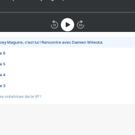
bey Maguire, c'est lui ! Rencontre avec Damien Witecka
e 6
e 5
e 4
e 3
s créatrices de la VF !
e 2
e 1
e Mektoub My Love arrive enfin ! Rencontre avec Shaïn Boumedine et Sal