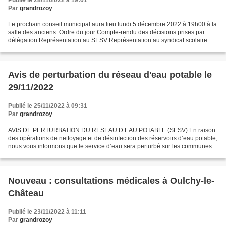
Publié le 28/11/2022 à 19:01
Par
grandrozoy
Le prochain conseil municipal aura lieu lundi 5 décembre 2022 à 19h00 à la
salle des anciens. Ordre du jour Compte-rendu des décisions prises par
délégation Représentation au SESV Représentation au syndicat scolaire
Partage taxe d’aménagement Donation...
Avis de perturbation du réseau d'eau potable le
29/11/2022
Publié le 25/11/2022 à 09:31
Par
grandrozoy
AVIS DE PERTURBATION DU RESEAU D’EAU POTABLE (SESV) En raison
des opérations de nettoyage et de désinfection des réservoirs d’eau potable,
nous vous informons que le service d’eau sera perturbé sur les communes
de Launoy, Le Plessier-Huleu, Grand-Rozoy,...
Nouveau : consultations médicales à Oulchy-le-
Château
Publié le 23/11/2022 à 11:11
Par
grandrozoy