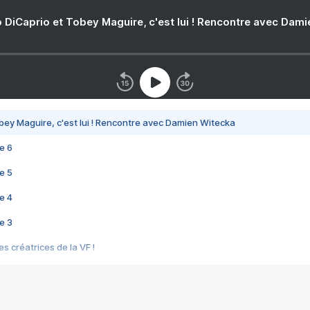
 DiCaprio et Tobey Maguire, c'est lui ! Rencontre avec Dam
bey Maguire, c'est lui ! Rencontre avec Damien Witecka
e 6
e 5
e 4
e 3
s créatrices de la VF !
e 2
e 1