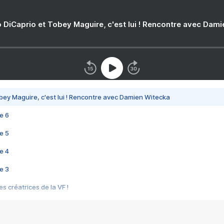
 DiCaprio et Tobey Maguire, c'est lui ! Rencontre avec Dam
bey Maguire, c'est lui ! Rencontre avec Damien Witecka
e 6
e 5
e 4
e 3
s créatrices de la VF !
e 2
e 1