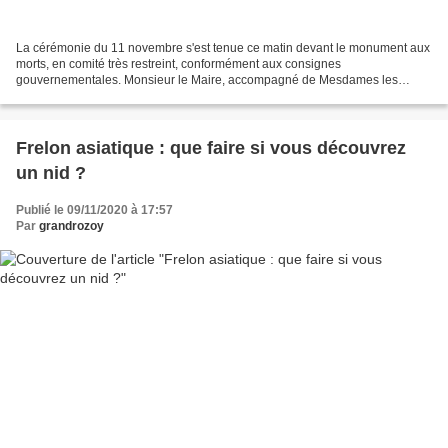
La cérémonie du 11 novembre s'est tenue ce matin devant le monument aux
morts, en comité très restreint, conformément aux consignes
gouvernementales. Monsieur le Maire, accompagné de Mesdames les
Maires-Adjointes, a procédé à la levée des couleurs puis...
Frelon asiatique : que faire si vous découvrez
un nid ?
Publié le 09/11/2020 à 17:57
Par
grandrozoy